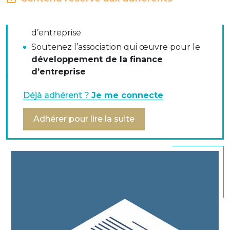
Bénéficiez de la
force du réseau
de la
communauté des trésoriers et financiers
d’entreprise
Arrêté du 28 juin 2013 relatif aux conditions
Soutenez l’association qui œuvre pour le
d'attribution par l'Institut national de la statistique et
développement de la finance
des études économiques d'un identifiant d'entité
d’entreprise
juridique.
Déjà adhérent ?
Je me connecte
Décrets, arrêtés, circulaires du 6 juillet 2013
Adhérer pour lire la suite