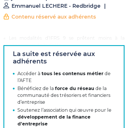
Emmanuel LECHERE - Redbridge
|
Contenu réservé aux adhérents
« Les modalités d’IFRS 9 se prêtent moins à la
renégociation de la dette »
La suite est réservée aux
Interview de Thomas Dubreuil-Chambardel, vice-
adhérents
président de la commission Normes Comptables
Internationales de l’AFTE
Accéder à
tous les contenus métier
de
l’AFTE
La norme IFRS 9 sur les instruments financiers
Bénéficiez de la
force du réseau
de la
bouscule la stratégie de refinancement des grands
communauté des trésoriers et financiers
groupes cotés, en modifiant les termes du débat
d’entreprise
entre extinction et renégociation de dette. Pour
Soutenez l’association qui œuvre pour le
Redbridge, Thomas Dubreuil-Chambardel, vice-
développement de la finance
président de la commission Normes Comptables
d’entreprise