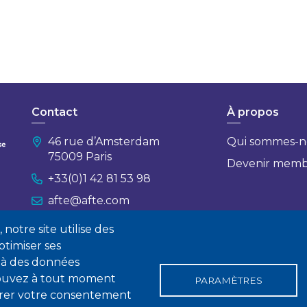
Contact
À propos
46 rue d’Amsterdam
Qui sommes-n
75009 Paris
Devenir mem
+33(0)1 42 81 53 98
afte@afte.com
notre site utilise des
Nous contacter
timiser ses
 à des données
 pouvez à tout moment
PARAMÈTRES
tirer votre consentement
gales
Conditions générales de vente
Statuts
Politique de