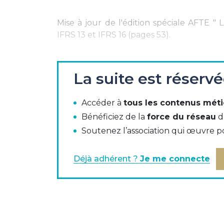
Mise à jour de l'édition spéciale AFTE "
IFRS 13 et IFRS 16 (pages 53).
Au programme de l'édition spéciale
:
La suite est réserv
IFRS 9 - Renégociation de dettes fina
Accéder à
tous les contenus méti
IFRS 9 - Instruments financiers
Bénéficiez de la
force du réseau
d
IFRS 13 - Evaluation de la juste valeur
Soutenez l’association qui œuvre p
IFRS 16 - Contrat de location
Déjà adhérent ?
Je me connecte