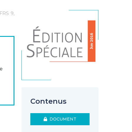
IFRS 9,
se
Contenus
DOCUMENT