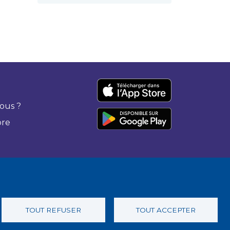
ous ?
bre
TOUT REFUSER
TOUT ACCEPTER
 confidentialité
Charte éthique