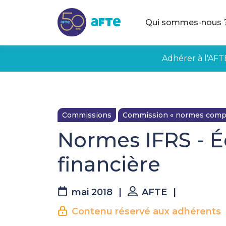
Aller au contenu principal
Qui sommes-nous 
Adhérer à l'AFT
Commissions
Commission « normes compta
Normes IFRS - É
financière
mai 2018
|
AFTE
|
Contenu réservé aux adhérents