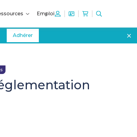
ssources
Emploi
Adhérer
es
réglementation