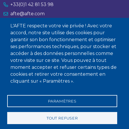
+33(0)1 42 81 53 98
afte@afte.com
L'AFTE respecte votre vie privée ! Avec votre
Nous contacter
accord, notre site utilise des cookies pour
garantir son bon fonctionnement et optimiser
À propos
ses performances techniques, pour stocker et
accéder à des données personnelles comme
Qui sommes-nous ?
votre visite sur ce site. Vous pouvez à tout
Devenir membre
moment accepter et refuser certains types de
cookies et retirer votre consentement en
cliquant sur « Paramètres ».
PARAMÈTRES
Mentions légales
Conditions générales de vente
Statuts
Politique de confidentialité
Charte éthique
TOUT REFUSER