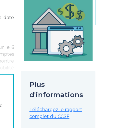
a date
ur le 6
comptes
 montre
obilité
on des
te ces
Plus
prises
d'informations
er les
ements,
se
eprises
Téléchargez le rapport
liorer.
complet du CCSF