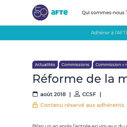
Aller au contenu principal
Qui sommes-nous 
Adhérer à l'AFT
Actualités
Commissions
Commission « 
Réforme de la m
août 2018
|
CCSF
|
Contenu réservé aux adhérents
Bilan un an après l’entrée en vigueur du