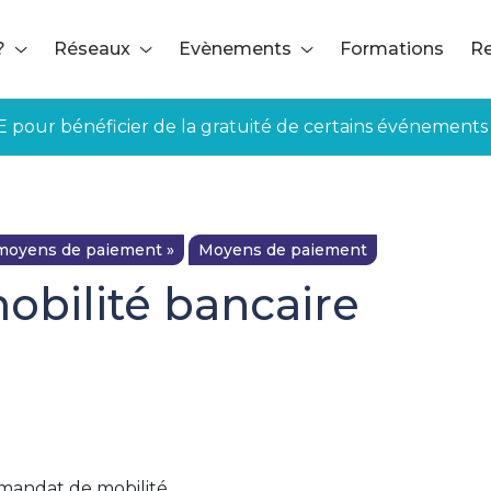
?
Réseaux
Evènements
Formations
Re
E pour bénéficier de la gratuité de certains événements
moyens de paiement »
Moyens de paiement
obilité bancaire
 mandat de mobilité.