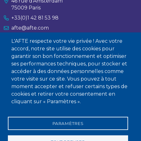
46 rue d’Amsterdam
75009 Paris
+33(0)1 42 81 53 98
afte@afte.com
L'AFTE respecte votre vie privée ! Avec votre
Nous contacter
accord, notre site utilise des cookies pour
garantir son bon fonctionnement et optimiser
À propos
ses performances techniques, pour stocker et
Qui sommes-nous ?
accéder à des données personnelles comme
votre visite sur ce site. Vous pouvez à tout
Devenir membre
moment accepter et refuser certains types de
cookies et retirer votre consentement en
cliquant sur « Paramètres ».
PARAMÈTRES
Mentions légales
Conditions générales de vente
Statuts
Politique de confidentialité
Charte éthique