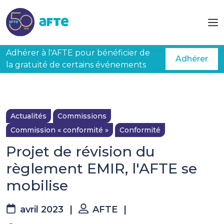
Aller au contenu principal
Adhérer à l'AFTE pour bénéficier de
Adhérer
la gratuité de certains événements
Actualités
Commissions
Commission « conformité »
Conformité
Projet de révision du
règlement EMIR, l'AFTE se
mobilise
avril 2023
|
AFTE
|