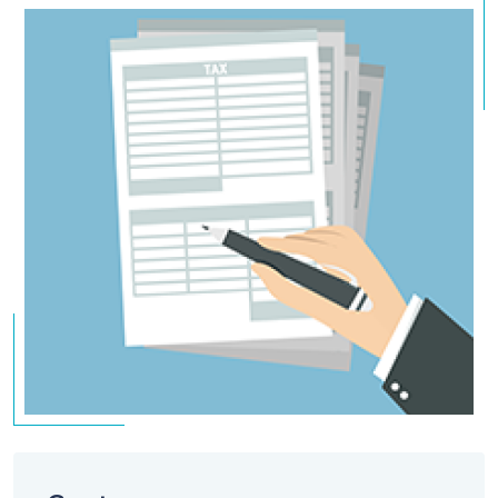
qui pourrait en pratique empêcher les entreprises de l'UE de gérer leurs
couvertures au sein d’une trésorerie centrale.
Enfin, la suppression de l'exemption de déclaration intragroupe pour
les NFC représenterait un recul majeur et devrait absolument être
réexaminée. Une telle suppression alourdirait les charges pour les
entreprises, et tout particulièrement les PME et ETI, sans pour autant
apporter une réponse aux préoccupations du régulateur d’une
supervision plus efficace des risques liés aux marchés dérivés de
l'énergie. Elle mettrait également fin à la possibilité pour les NFC de
déléguer le reporting, comme convenu dans EMIR Refit. Par ailleurs,
nous regrettons que ce changement de dernière minute introduit par
la Commission n'ait jamais fait l'objet d'une étude d'impact.
La commission "Conformité" de l'AFTE invite les
adhérents à consulter en détail la proposition de texte
(cf bouton télécharger) et les informera des
évolutions.