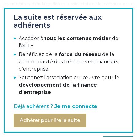
les entreprises dans la gestion et la couverture de leurs risques par le
biais de dérivés de gré à gré (OTC).
La suite est réservée aux
adhérents
L'AFTE, en soutien au dialogue engagé par l'EACT avec les autorités
Accéder à
tous les contenus métier
de
européennes, s'est adressée aux autorités de règlementation
l’AFTE
françaises . Nous estimons que le régime actuel des contreparties non
Bénéficiez de la
force du réseau
de la
financières (NFC), qui a démontré son efficacité pour les entreprises
communauté des trésoriers et financiers
européennes, devrait rester largement inchangé. Ainsi, la définition
d’entreprise
actuelle d’une opération de couverture couvre bien les instruments
Soutenez l’association qui œuvre pour le
utilisés par les entreprises pour atténuer les risques associés à leurs
développement de la finance
activités commerciales. Nous sommes donc défavorables à l’adoption
d’entreprise
de toute autre définition.
En outre, le test pour satisfaire à l'« exemption de couverture » doit
Déjà adhérent ?
Je me connecte
continuer à reconnaître que les NFC se couvrent très largement à
Adhérer pour lire la suite
travers une fonction de trésorerie centralisée. Nous sommes
préoccupés par la proposition de modification de l'article 10.3 (pour
laquelle la Commission ne fournit ni explication ni étude d’impact) et