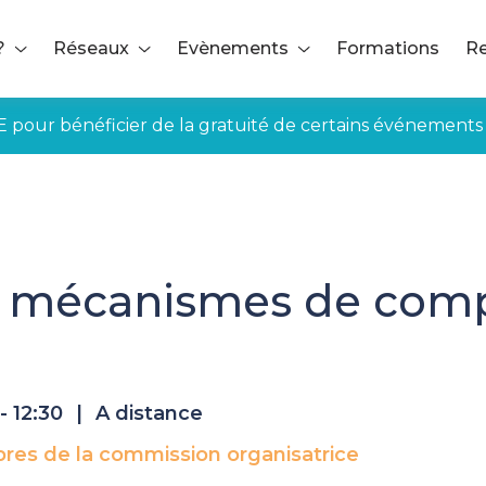
?
Réseaux
Evènements
Formations
Re
E pour bénéficier de la gratuité de certains événements
es mécanismes de compensation carbone
 mécanismes de com
 - 12:30
|
A distance
es de la commission organisatrice