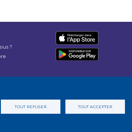
ous ?
bre
TOUT REFUSER
TOUT ACCEPTER
 confidentialité
Charte éthique