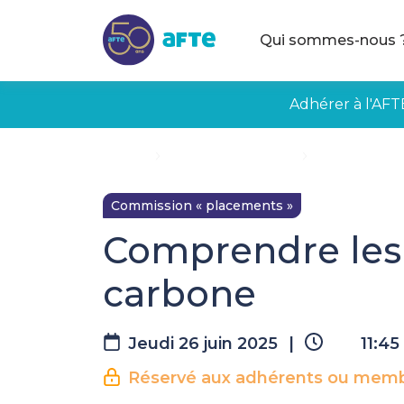
Aller au contenu principal
Qui sommes-nous 
Adhérer à l'AFT
Accueil
Évènements à venir
Comprendre l
Commission « placements »
Comprendre les
carbone
Jeudi 26 juin 2025
|
11:45
Réservé aux adhérents ou membr