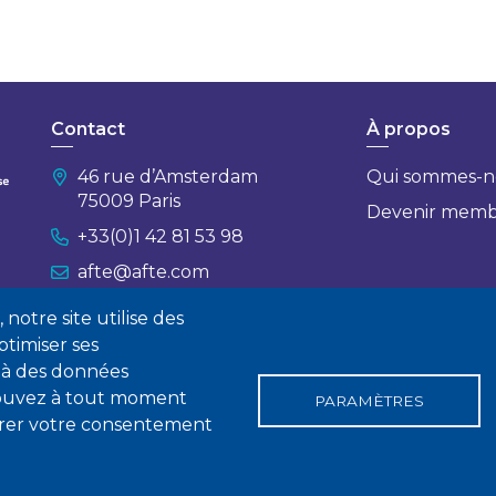
Contact
À propos
46 rue d’Amsterdam
Qui sommes-n
75009 Paris
Devenir mem
+33(0)1 42 81 53 98
afte@afte.com
notre site utilise des
Nous contacter
timiser ses
 à des données
 pouvez à tout moment
PARAMÈTRES
tirer votre consentement
gales
Conditions générales de vente
Statuts
Politique de