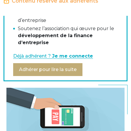
Contenu réservé aux adhérents
Bénéficiez de la
force du réseau
de la
communauté des trésoriers et financiers
d’entreprise
Aujourd’hui ce sont plus de 90% des cartes CB sans
Soutenez l’association qui œuvre pour le
contact en circulation et des commerces ouverts
développement de la finance
équipés de TPE compatibles qui autorisent le
d’entreprise
paiement sans contact jusqu’à 50€.
Déjà adhérent ?
Je me connecte
Téléchargez le communiqué de presse et la FAQ
Adhérer pour lire la suite