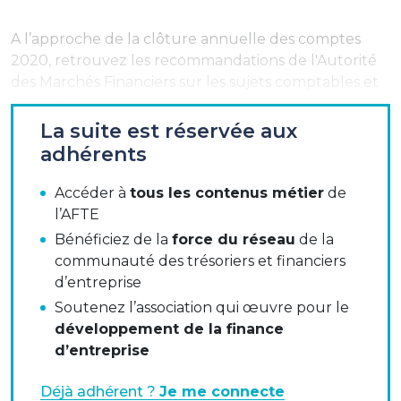
A l’approche de la clôture annuelle des comptes
2020, retrouvez les recommandations de l'Autorité
des Marchés Financiers sur les sujets comptables et
financiers.
La suite est réservée aux
adhérents
Les sujets abordés cette année sont liés au contexte
de crise sanitaire et économique dont notamment :
Accéder à
tous les contenus métier
de
l’AFTE
La description des conséquences de la crise sur
l’activité de la société,
Bénéficiez de la
force du réseau
de la
communauté des trésoriers et financiers
La réalisation des tests de dépréciation,
d’entreprise
Soutenez l’association qui œuvre pour le
Les informations spécifiques à fournir au titre de
développement de la finance
la continuité d’exploitation et du risque de
d’entreprise
liquidité,
Des points d’attention particuliers pour les
Déjà adhérent ?
Je me connecte