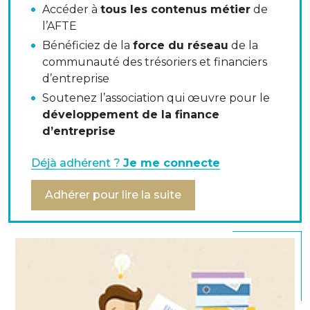
Accéder à
tous les contenus métier
de
l’AFTE
Bénéficiez de la
force du réseau
de la
communauté des trésoriers et financiers
IFRS 9 et IFRS 15 : un premier bilan après une
d’entreprise
entrée en vigueur au 1er janvier 2018
Soutenez l’association qui œuvre pour le
développement de la finance
Dans le cadre de l’application d’IFRS 9, l’AMF rappelle
d’entreprise
aux institutions financières l’importance de maintenir
les efforts en matière de présentation des
Déjà adhérent ?
Je me connecte
informations dans les états financiers notamment sur
le modèle utilisé pour déterminer l’augmentation
Adhérer pour lire la suite
significative du risque de crédit et la qualité de
crédit des actifs, dans la continuité des
recommandations déjà émises pour les arrêtés des
comptes 2017 et 2018.
Par ailleurs, concernant la comptabilisation du
chiffre d’affaires (IFRS 15), l’AMF recommande aux
sociétés de continuer à améliorer la pertinence et