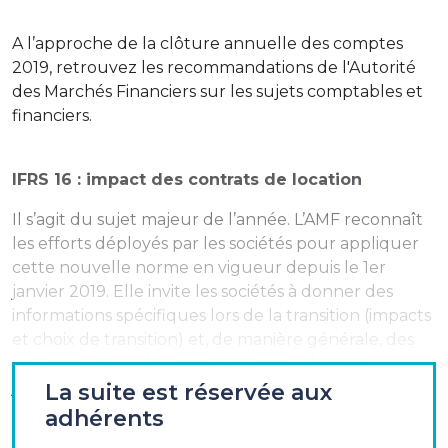
A l’approche de la clôture annuelle des comptes
2019, retrouvez les recommandations de l'Autorité
des Marchés Financiers sur les sujets comptables et
financiers.
IFRS 16 : impact des contrats de location
Il s’agit du sujet majeur de l’année. L’AMF reconnaît
les efforts déployés par les sociétés pour appliquer
cette nouvelle norme en vigueur depuis le 1er
janvier 2019. Elle invite les sociétés à donner des
informations spécifiques lors de la transition (impacts
et choix de transition) et, de manière générale, des
informations sur les aspects faisant l’objet de
jugements importants (principes comptables et
La suite est réservée aux
analyses effectuées) notamment sur les durées des
adhérents
baux et les taux d’actualisation retenus.