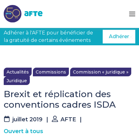
Aller au contenu principal
Adhérer à l'AFTE pour bénéficier de
Adhérer
la gratuité de certains événements
Actualités
Commissions
Commission « juridique »
Juridique
Brexit et réplication des
conventions cadres ISDA
juillet 2019
|
AFTE
|
Ouvert à tous