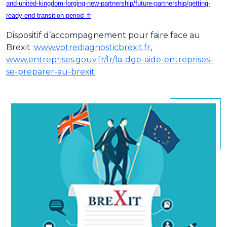
and-united-kingdom-forging-new-partnership/future-partnership/getting-
ready-end-transition-period_fr
Dispositif d’accompagnement pour faire face au
Brexit :
www.votrediagnosticbrexit.fr
,
www.entreprises.gouv.fr/fr/la-dge-aide-entreprises-
se-preparer-au-brexit