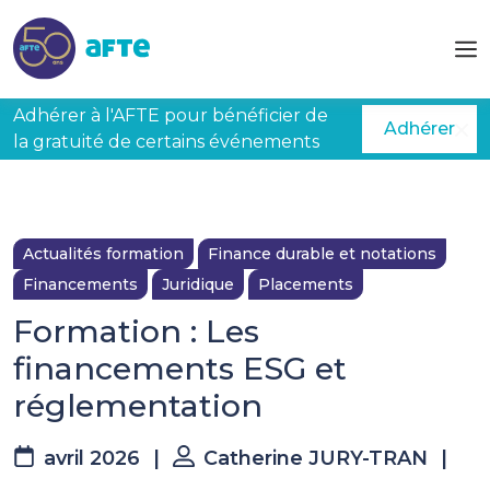
Aller au contenu principal
Adhérer à l'AFTE pour bénéficier de
Adhérer
la gratuité de certains événements
Actualités formation
Finance durable et notations
Financements
Juridique
Placements
Formation : Les
financements ESG et
réglementation
avril 2026
|
Catherine JURY-TRAN
|