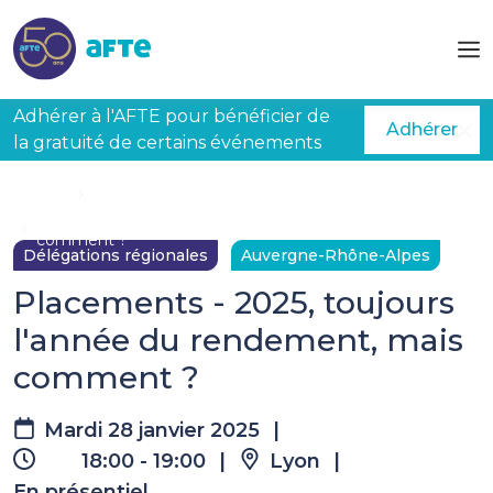
Aller au contenu principal
Adhérer à l'AFTE pour bénéficier de
Adhérer
la gratuité de certains événements
Accueil
Évènements à venir
Placements - 2025, toujours l'année du rendement, mais
comment ?
Délégations régionales
Auvergne-Rhône-Alpes
Placements - 2025, toujours
l'année du rendement, mais
comment ?
Mardi 28 janvier 2025
|
18:00 - 19:00
|
Lyon
|
En présentiel