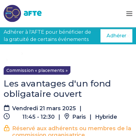
Aller au contenu principal
Adhérer à l'AFTE pour bénéficier de
Adhérer
la gratuité de certains événements
Accueil
Évènements à venir
Les avantages d'un fond obligataire ouvert
Commission « placements »
Les avantages d'un fond
obligataire ouvert
Vendredi 21 mars 2025
|
11:45 - 12:30
|
Paris
|
Hybride
Réservé aux adhérents ou membres de la
commission organisatrice