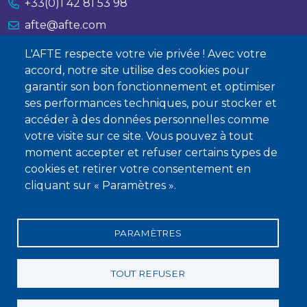
+33(0)1 42 81 53 98
afte@afte.com
L'AFTE respecte votre vie privée ! Avec votre
Nous contacter
accord, notre site utilise des cookies pour
garantir son bon fonctionnement et optimiser
À propos
ses performances techniques, pour stocker et
Qui sommes-nous ?
accéder à des données personnelles comme
votre visite sur ce site. Vous pouvez à tout
Devenir membre
moment accepter et refuser certains types de
cookies et retirer votre consentement en
cliquant sur « Paramètres ».
PARAMÈTRES
Mentions légales
Conditions générales de vente
Statuts
Politique de confidentialité
Charte éthique
TOUT REFUSER