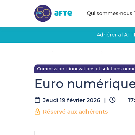
Aller au contenu principal
Qui sommes-nous 
Adhérer à l'AFT
Accueil
Évènements à venir
Euro numériqu
Commission « innovations et solutions numé
Euro numérique
Jeudi 19 février 2026
|
17
Réservé aux adhérents