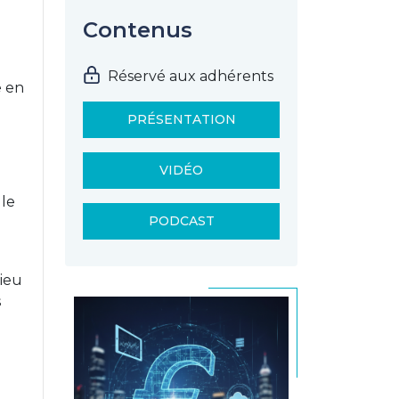
Contenus
Réservé aux adhérents
e en
PRÉSENTATION
VIDÉO
 le
PODCAST
lieu
s