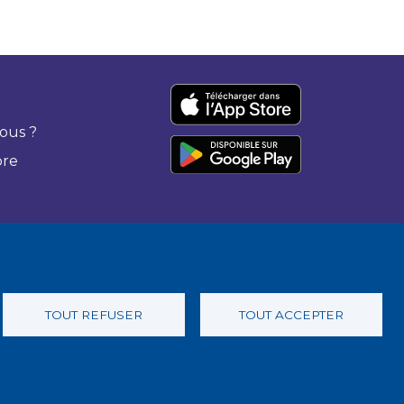
ous ?
bre
TOUT REFUSER
TOUT ACCEPTER
 confidentialité
Charte éthique