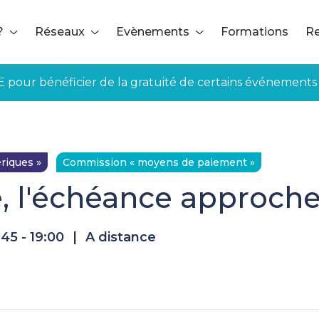
?
Réseaux
Evènements
Formations
Re
E pour bénéficier de la gratuité de certains événements
e, l'échéance approche
riques »
Commission « moyens de paiement »
, l'échéance approch
:45 - 19:00
|
A distance