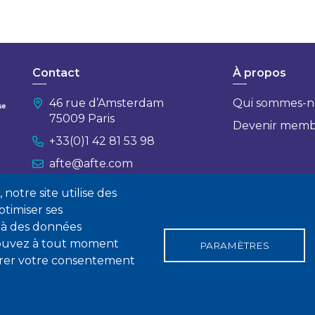
Contact
À propos
46 rue d’Amsterdam
Qui sommes-n
75009 Paris
Devenir mem
+33(0)1 42 81 53 98
afte@afte.com
notre site utilise des
Nous contacter
timiser ses
 à des données
 pouvez à tout moment
PARAMÈTRES
tirer votre consentement
gales
Conditions générales de vente
Statuts
Politique de