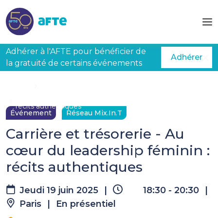
Aller au contenu principal
Adhérer à l'AFTE pour bénéficier de
Adhérer
la gratuité de certains événements
Accueil
Évènements à venir
Carrière et trésorerie - Au cœur du leadership féminin :
récits authentiques
Événement
Réseau Mix.In.T
Carrière et trésorerie - Au
cœur du leadership féminin :
récits authentiques
Jeudi 19 juin 2025
|
18:30 - 20:30
|
Paris
|
En présentiel