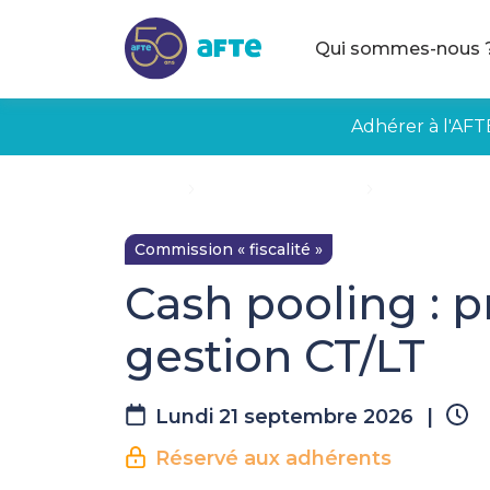
Aller au contenu principal
Qui sommes-nous 
Adhérer à l'AFT
Accueil
Évènements à venir
Cash pooling :
Commission « fiscalité »
Cash pooling : p
gestion CT/LT
Lundi 21 septembre 2026
|
Réservé aux adhérents