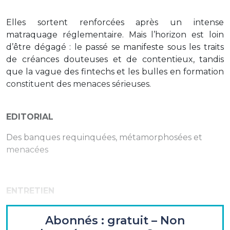
Elles sortent renforcées après un intense
matraquage réglementaire. Mais l’horizon est loin
d’être dégagé : le passé se manifeste sous les traits
de créances douteuses et de contentieux, tandis
que la vague des fintechs et les bulles en formation
constituent des menaces sérieuses.
EDITORIAL
Des banques requinquées, métamorphosées et
menacées
ENTRETIEN
Didier Valet
- Directeur général délégué,
Abonnés : gratuit – Non
superviseur de la banque de grande clientèle