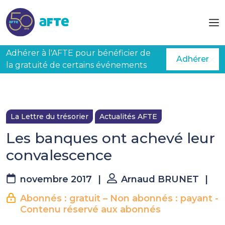
Aller au contenu principal
Adhérer à l'AFTE pour bénéficier de
Adhérer
la gratuité de certains événements
La Lettre du trésorier
Actualités AFTE
Les banques ont achevé leur
convalescence
novembre 2017
|
Arnaud BRUNET
|
Abonnés : gratuit – Non abonnés : payant -
Contenu réservé aux abonnés