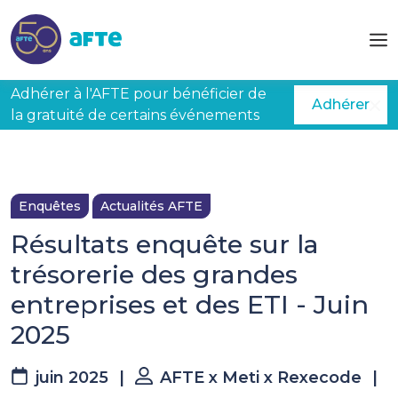
Aller au contenu principal
Adhérer à l'AFTE pour bénéficier de
Adhérer
la gratuité de certains événements
Enquêtes
Actualités AFTE
Résultats enquête sur la
trésorerie des grandes
entreprises et des ETI - Juin
2025
juin 2025
|
AFTE x Meti x Rexecode
|