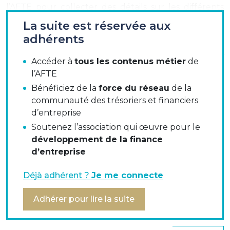
l’AFTE pour collecter des détails sur les différents
scénarios de fraude aux paiements qu’ils ont pu
La suite est réservée aux
rencontrer ces dernières années.
adhérents
Parce que nous sommes
TOUS UNIS CONTRE LA
Accéder à
tous les contenus métier
de
FRAUDE
, nous comptons sur votre participation et
l’AFTE
vous en remercions d’avance.
Bénéficiez de la
force du réseau
de la
communauté des trésoriers et financiers
C’est en partageant expériences et bonnes pratiques
d’entreprise
que nous serons plus fort contre les fraudeurs !
Soutenez l’association qui œuvre pour le
développement de la finance
Le traitement des réponses sera bien sûr
d’entreprise
complètement anonymisé et confidentiel.
Déjà adhérent ?
Je me connecte
Adhérer pour lire la suite