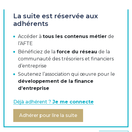
La suite est réservée aux
Dans le cadre de la consultation du Comité de Bâle
adhérents
sur la révision du ratio de levier, l’AFTE et l’EACT
proposent des aménagements pour éviter de
Accéder à
tous les contenus métier
de
pénaliser les opérations de cash pooling, techniques
l’AFTE
de centralisation du cash très fréquemment utilisées
par les trésoreries d’entreprise pour une bonne
Bénéficiez de la
force du réseau
de la
gestion court terme des liquidités.
communauté des trésoriers et financiers
d’entreprise
Soutenez l’association qui œuvre pour le
Téléchargez ces deux documents :
développement de la finance
d’entreprise
Communiqué de presse du Comité de Bâle du 7
septembre 2016
Déjà adhérent ?
Je me connecte
Réponse de l'AFTE au Comité de Bâle
Adhérer pour lire la suite