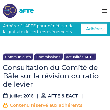
Aller au contenu principal
Adhérer à l'AFTE pour bénéficier de
Adhérer
la gratuité de certains événements
Communiqués
Commissions
Actualités AFTE
Consultation du Comité de
Bâle sur la révision du ratio
de levier
juillet 2016
|
AFTE & EACT
|
Contenu réservé aux adhérents