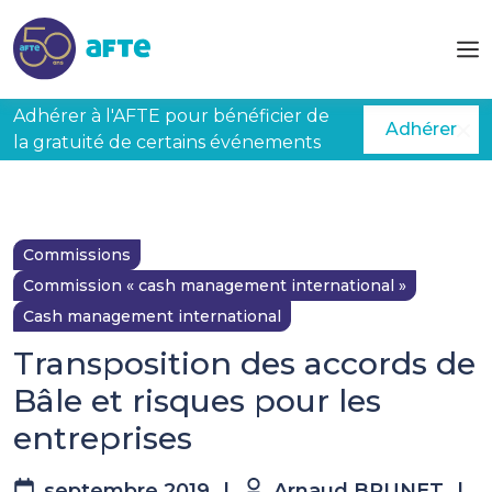
Aller au contenu principal
Adhérer à l'AFTE pour bénéficier de
Adhérer
la gratuité de certains événements
Commissions
Commission « cash management international »
Cash management international
Transposition des accords de
Bâle et risques pour les
entreprises
septembre 2019
|
Arnaud BRUNET
|