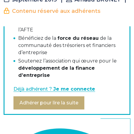
La suite est réservée aux
adhérents
Contenu réservé aux adhérents
Accéder à
tous les contenus métier
de
l’AFTE
L'AFTE s’adresse au Ministre de l’Economie et des
Bénéficiez de la
force du réseau
de la
Finances
communauté des trésoriers et financiers
d’entreprise
Début juillet, l’AFTE s’est adressée à Bruno Lemaire,
Soutenez l’association qui œuvre pour le
pour alerter sur les impacts négatifs pour les
développement de la finance
entreprises en cas de transposition des dernières
d’entreprise
recommandations du Comité de Bâle. [extrait de
La
Lettre du trésorier
n°370 du mois de septembre
Déjà adhérent ?
Je me connecte
2019]
Adhérer pour lire la suite