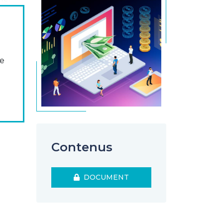
 de la
jet. En
temps,
se
s de «
ulateur
Contenus
DOCUMENT