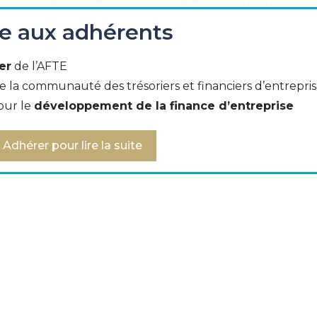
ée aux adhérents
mmission européenne du rôle et de l’ampleur potentiels
ssion donne l’occasion de participer au débat sur ce su
er
de l’AFTE
s établissements de crédit n’ont pas eu, de tout 
e la communauté des trésoriers et financiers d’entrepri
 monopole absolu en matière d’opérations ou d’activité
our le
développement de la finance d’entreprise
e et sujette à variation selon la période, l’Etat et le rég
Adhérer pour lire la suite