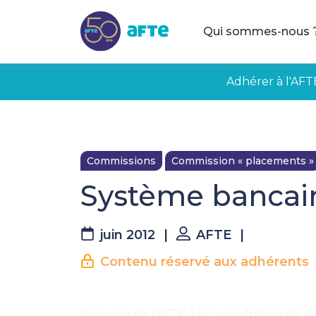
Aller au contenu principal
Qui sommes-nous 
Adhérer à l'AFT
Commissions
Commission « placements »
Système bancair
juin 2012
|
AFTE
|
Contenu réservé aux adhérents
Réponse de l'AFTE à la consultation de l