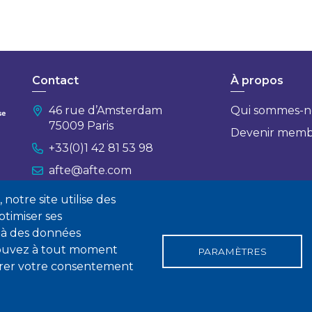
Contact
À propos
46 rue d’Amsterdam
Qui sommes-n
75009 Paris
Devenir mem
+33(0)1 42 81 53 98
afte@afte.com
notre site utilise des
Nous contacter
timiser ses
 à des données
 pouvez à tout moment
PARAMÈTRES
tirer votre consentement
gales
Conditions générales de vente
Statuts
Politique de