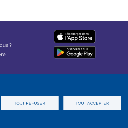
ous ?
bre
TOUT REFUSER
TOUT ACCEPTER
 confidentialité
Charte éthique