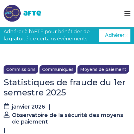
Aller au contenu principal
Adhérer à l'AFTE pour bénéficier de
Adhérer
la gratuité de certains événements
Commissions
Communiqués
Moyens de paiement
Statistiques de fraude du 1er
semestre 2025
janvier 2026
|
Observatoire de la sécurité des moyens
de paiement
|