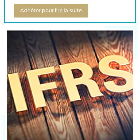
Exploitation («
operating
») :
reflète la
Adhérer pour lire la suite
performance principale de l’entreprise
(catégorie par défaut, intègre les éléments
qu’on n’a pas su classer dans les deux autres
catégories).
Les principaux reclassements des activités de
trésorerie dans le compte de résultat sont les
suivants :
Source : Commission Normes comptables