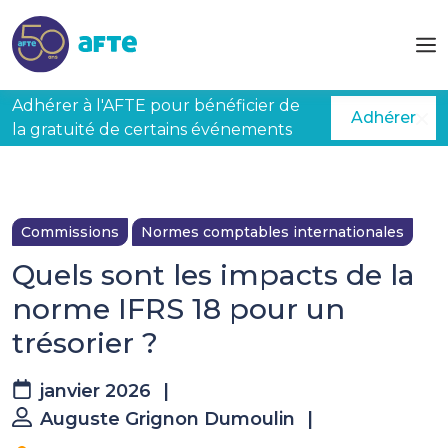
Aller au contenu principal
Adhérer à l'AFTE pour bénéficier de
Adhérer
la gratuité de certains événements
Commissions
Normes comptables internationales
Quels sont les impacts de la
norme IFRS 18 pour un
trésorier ?
janvier 2026
|
Auguste Grignon Dumoulin
|