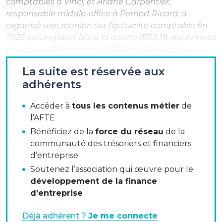
comptables à Vinci, et Ariane Carpentier,
responsable middle-office à Pernod-Ricard, a
organisé une réunion sur l’actualité comptable fin
2025. Les impacts liés à la norme IFRS 18, qui entrera
en vigueur le 1er janvier 2027, ont été discutés.
IFRS 18 est une nouvelle norme comptable
La suite est réservée aux
internationale modifiant la présentation des états
adhérents
financiers, en particulier celle du compte de
résultat, afin de le rendre comparable entre entités
Accéder à
tous les contenus métier
de
différentes. Il sera désormais divisé en trois catégories
l’AFTE
principales :
Bénéficiez de la
force du réseau
de la
communauté des trésoriers et financiers
Investissement («
investing
») :
gains et pertes
d’entreprise
liés aux actifs générant un rendement
Soutenez l’association qui œuvre pour le
(immobilisations, placements, produits de
développement de la finance
trésorerie…) ;
d’entreprise
Financement («
financing
») :
gains et pertes
liés aux ressources financières externes
Déjà adhérent ?
Je me connecte
(emprunts, intérêts…) ;