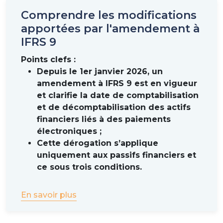
l’AFTE recommande se rapprocher de son
Comprendre les modifications
commissaire aux comptes pour trancher.
apportées par l'amendement à
L’AFTE a également envoyé une lettre au comité
IFRS 9
d'interprétation des normes IFRS au sujet de la
Points clefs :
réévaluation des devises étrangères sur les
Depuis le 1er janvier 2026, un
financements intragroupes et des impacts des
amendement à IFRS 9 est en vigueur
couvertures de change potentielles associées,
et clarifie la date de comptabilisation
demandant à ce que ces éléments soient classés
et de décomptabilisation des actifs
dans la catégorie « Financement » du nouveau
financiers liés à des paiements
compte de résultat.
électroniques ;
Traitement des dérivés spéculatifs et
Cette dérogation s’applique
de couverture
uniquement aux passifs financiers et
ce sous trois conditions.
La norme modifie également le traitement des
dérivés. Les instruments utilisés dans un objectif
spéculatif entreront dans la catégorie « Exploitation
En savoir plus
». Ceux utilisés pour se couvrir iront dans la même
catégorie que leur sous-jacent, y compris pour la