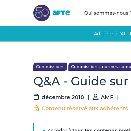
Aller au contenu principal
Qui sommes-nous 
Adhérer à l'AFT
Commissions
Commission « normes compta
Q&A - Guide sur
décembre 2018
|
AMF
|
Contenu réservé aux adhérents
La suite est réserv
L'Autorité des Marchés Financiers a publi
Accéder à
tous les contenus méti