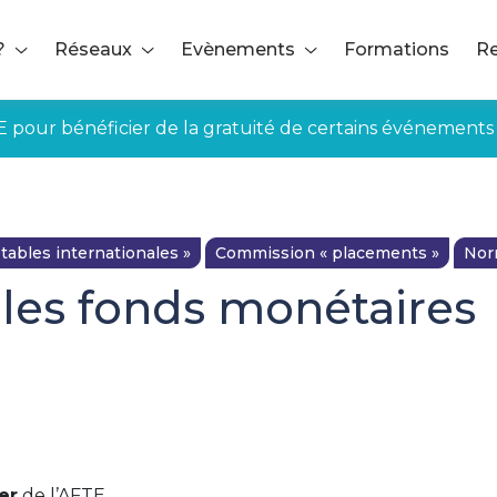
?
Réseaux
Evènements
Formations
Re
E pour bénéficier de la gratuité de certains événements
bles internationales »
Commission « placements »
Nor
 les fonds monétaires
ée aux adhérents
é un questions-réponses sur les fonds monétaires en 201
er
de l’AFTE