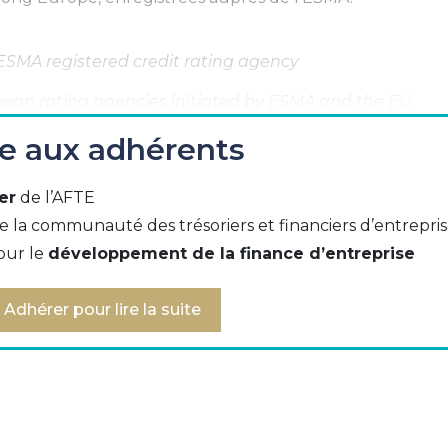
SMA registered credit rating agency
pean rating agencies initiated by ESMA and the EU
ée aux adhérents
t Ratings
rovided so far on European industries relevant to Chin
er
de l’AFTE
rate rating criteria
e la communauté des trésoriers et financiers d’entrepri
our le
développement de la finance d’entreprise
 the Chinese financial media for your investor rel
Adhérer pour lire la suite