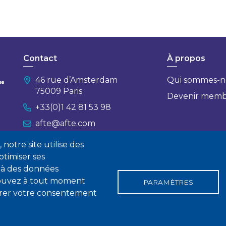
Contact
À propos
46 rue d’Amsterdam
Qui sommes-n
75009 Paris
Devenir mem
+33(0)1 42 81 53 98
afte@afte.com
notre site utilise des
Nous contacter
timiser ses
 à des données
 pouvez à tout moment
PARAMÈTRES
tirer votre consentement
gales
Conditions générales de vente
Statuts
Politique de