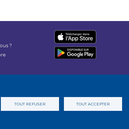
ous ?
bre
TOUT REFUSER
TOUT ACCEPTER
 confidentialité
Charte éthique