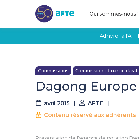
Aller au contenu principal
Qui sommes-nous 
Adhérer à l'AFT
Commissions
Commission « finance durabl
Dagong Europe
avril 2015
|
AFTE
|
Contenu réservé aux adhérents
Présentation de l'agence de notation Da