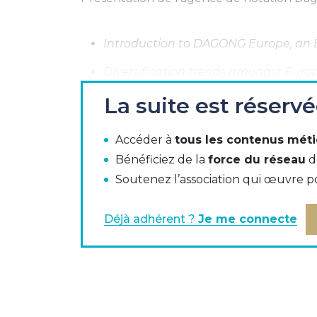
Introduction to DAGONG Europe, an E
Diversification trends amongst Euro
La suite est réserv
The Mission of DAGONG Europe Credi
Credit insights DAGONG Europe has p
Accéder à
tous les contenus méti
Introduction to DAGONG Europe Corpo
Bénéficiez de la
force du réseau
d
Soutenez l’association qui œuvre p
DAGONG Europe as the connection to
purposes
Déjà adhérent ?
Je me connecte