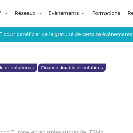
?
Réseaux
Evènements
Formations
Re
E pour bénéficier de la gratuité de certains événements
e et notations »
Finance durable et notations
gong Europe, enregistrées auprès de l'ESMA.