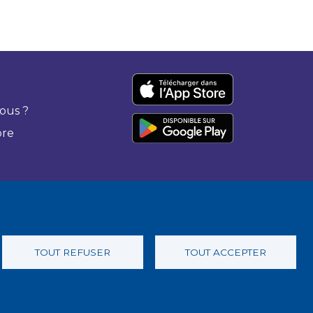
ous ?
bre
TOUT REFUSER
TOUT ACCEPTER
 confidentialité
Charte éthique