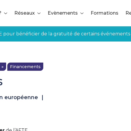
?
Réseaux
Evènements
Formations
Re
E pour bénéficier de la gratuité de certains événements
 »
Financements
s
n européenne
|
ée aux adhérents
er
p on Corporate Bonds
de l’AFTE
- November 2017