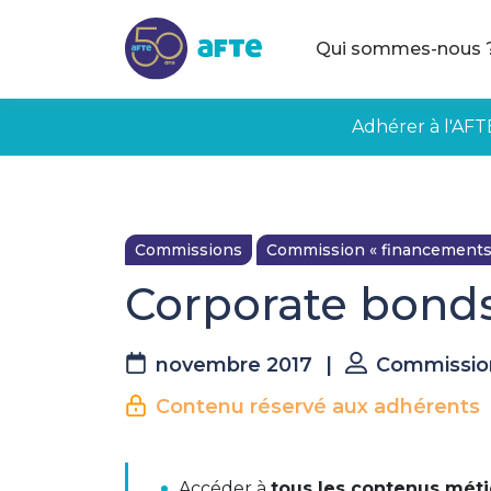
Aller au contenu principal
Qui sommes-nous 
Adhérer à l'AFT
Commissions
Commission « financements
Corporate bond
novembre 2017
|
Commissio
Contenu réservé aux adhérents
La suite est réserv
Report from the Commission
Accéder à
tous les contenus méti
Expert Grou