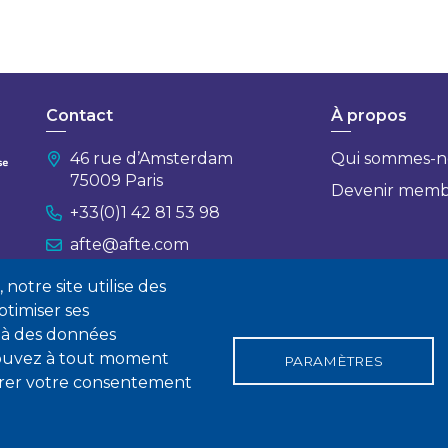
Contact
À propos
46 rue d’Amsterdam
Qui sommes-n
75009 Paris
Devenir mem
+33(0)1 42 81 53 98
afte@afte.com
notre site utilise des
Nous contacter
timiser ses
 à des données
 pouvez à tout moment
PARAMÈTRES
tirer votre consentement
gales
Conditions générales de vente
Statuts
Politique de