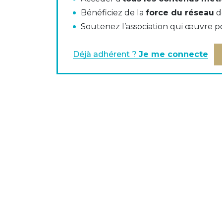
Bénéficiez de la
force du réseau
d
Soutenez l’association qui œuvre p
5 recommandations notables pour encour
dans l'"
executive summmary
".
Déjà adhérent ?
Je me connecte