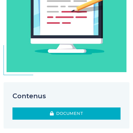
une redéfinition des limites entre engagements
à contribution et prestation définie.
La présentation détaillée de MERCER en anglais au
format Pdf est jointe à ce document : la première
partie compare IAS 19 et US Gaap (Fas87, 88 et 158),
la seconde les évolutions à venir sur ces normes.
Contenus
DOCUMENT