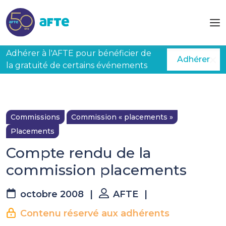
Aller au contenu principal
Adhérer à l'AFTE pour bénéficier de
Adhérer
la gratuité de certains événements
Commissions
Commission « placements »
Placements
Compte rendu de la
commission placements
octobre 2008
|
AFTE
|
Contenu réservé aux adhérents