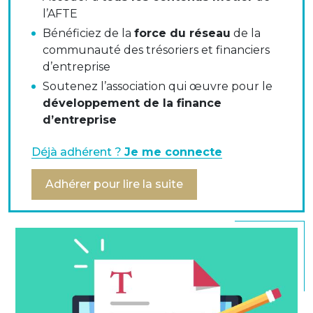
la prise en compte des écarts actuariels
l’AFTE
constatés chaque année par rapport aux
Bénéficiez de la
force du réseau
de la
anticipations,
communauté des trésoriers et financiers
le provisionnement au bilan, les éléments à
d’entreprise
reconnaître en P&L et l’éventualité de conserver
Soutenez l’association qui œuvre pour le
des éléments hors bilan.
développement de la finance
d’entreprise
Ils ont rappelé les principaux objectifs de cette
Déjà adhérent ?
Je me connecte
convergence, concernant :
Adhérer pour lire la suite
le calendrier prévisionnel,
la disparition du bilan des engagements
incertains,
l’utilisation du compte de P&L pour les charges
liées à l’évaluation actuarielle,