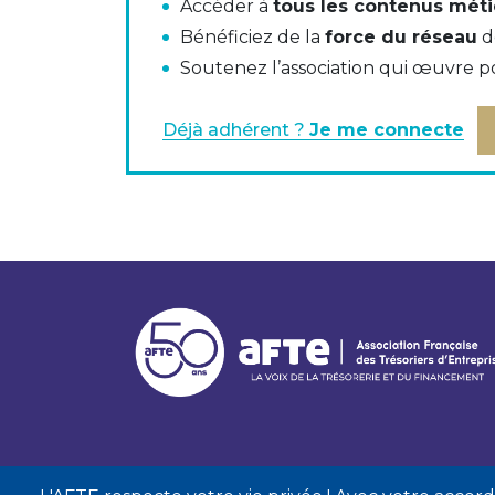
Accéder à
tous les contenus méti
couverture. Ces dispositions constituent la
Bénéficiez de la
force du réseau
d
terme et aux opérations de couverture » d
Soutenez l’association qui œuvre p
Dispositions et opérations de nature spéci
principes généraux » du Plan Comptable 
Déjà adhérent ?
Je me connecte