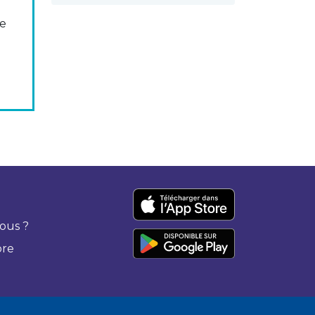
ciers à
se
re VI «
ons des
ous ?
bre