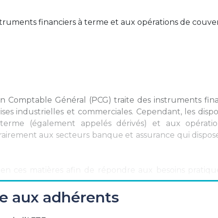
struments financiers à terme et aux opérations de couve
n Comptable Général (PCG) traite des instruments fina
ses industrielles et commerciales. Cependant, les dispo
à terme (également appelés dérivés) et aux opérati
rairement aux secteurs banque et assurance qui dispos
en ces matières afin de répondre aux besoins pratiqu
ée aux adhérents
difié le règlement ANC n°2014-03 relatif au Plan Com
édiées aux instruments financiers à terme et aux opérat