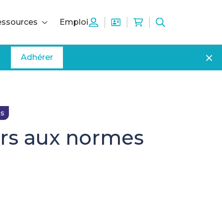
ssources
Emploi
Adhérer
es
ers aux normes