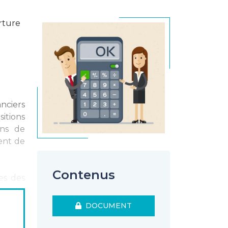
rture
nciers
sitions
ons de
ent de
Contenus
es des
DOCUMENT
ptable
ions de