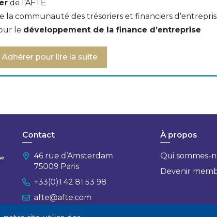
er
de l’AFTE
 section 8 « Dispositions relatives aux instruments finan
e la communauté des trésoriers et financiers d’entrepri
u chapitre II « Opérations de nature spécifique » du Tit
our le
développement de la finance d’entreprise
fique » du Livre II « Modalités particulières d’applicati
général.
Adhérer pour lire la suite
Contact
À propos
46 rue d’Amsterdam
Qui sommes-n
75009 Paris
Devenir mem
+33(0)1 42 81 53 98
afte@afte.com