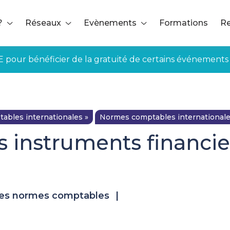
?
Réseaux
Evènements
Formations
Re
E pour bénéficier de la gratuité de certains événements
bles internationales »
Normes comptables international
s instruments financi
des normes comptables
|