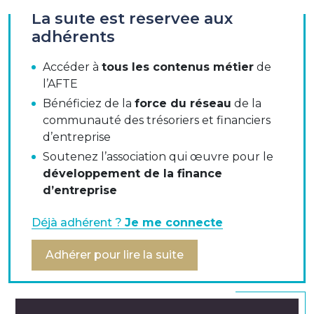
La suite est réservée aux
Présentation de l'IFRS 13 par la commission Normes
adhérents
Comptables Internationales.
Accéder à
tous les contenus métier
de
l’AFTE
IFRS 13 : Présentation
Bénéficiez de la
force du réseau
de la
IFRS 13 & valorisation des instruments financiers
communauté des trésoriers et financiers
d’entreprise
Deux approches du risque de contrepartie sur
Soutenez l’association qui œuvre pour le
les dérivés : celle des banques VS celle des
développement de la finance
Corporates
d’entreprise
Les impacts de l'application de IFRS 13
Déjà adhérent ?
Je me connecte
Le calcul de la CVA/DVA
Adhérer pour lire la suite