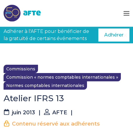
Aller au contenu principal
Adhérer à l'AFTE pour bénéficier de
Adhérer
la gratuité de certains événements
Commissions
Commission « normes comptables internationales »
Normes comptables internationales
Atelier IFRS 13
juin 2013
|
AFTE
|
Contenu réservé aux adhérents