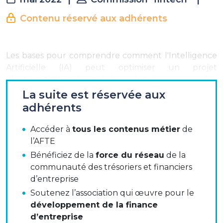
Contenu réservé aux adhérents
Les bases pour comprendre comment l'Intelligence
Artificielle (IA) peut optimiser un projet
d’automatisation des prévisions de trésorerie une fois
avoir choisi l’outil et pouvoir expliquer les limites de
La suite est réservée aux
l’IA quand le trésorier est challengé sur le sujet par
adhérents
la direction financière.
Accéder à
tous les contenus métier
de
l’AFTE
Ce guide pratique a été construit dans un esprit
Bénéficiez de la
force du réseau
de la
pragmatique pour répondre à chaque question
communauté des trésoriers et financiers
posée sur l’IA en prévisions de trésorerie : possibilités,
d’entreprise
limites, pré-requis et travail préparatoire, pour tous
Soutenez l’association qui œuvre pour le
les trésoriers qui souhaitent améliorer
développement de la finance
la performance de leurs prévisions et ne pas
d’entreprise
culpabiliser sur les limites de leur feuille Excel.