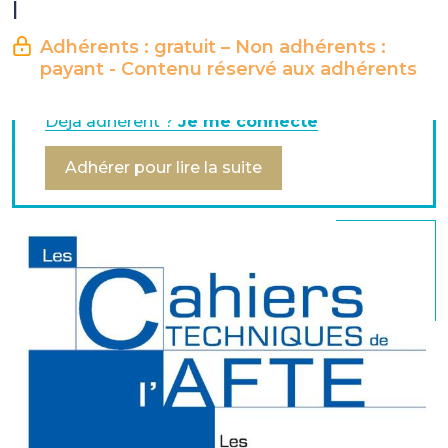
|
Soutenez l’association qui œuvre pour le
Adhérents : gratuit – Non adhérents :
développement de la finance
payant - Contenu réservé aux adhérents
d’entreprise
Déjà adhérent ?
Je me connecte
Mot de passe pour ouverture le cahier technique : adhafte75
Adhérer pour lire la suite