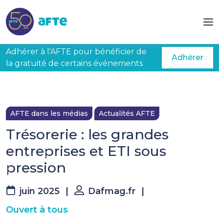
Aller au contenu principal
Adhérer à l'AFTE pour bénéficier de
Adhérer
la gratuité de certains événements
AFTE dans les médias
Actualités AFTE
Trésorerie : les grandes
entreprises et ETI sous
pression
juin 2025
|
Dafmag.fr
|
Ouvert à tous