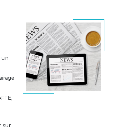
t un
airage
'AFTE,
n sur