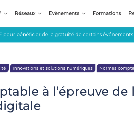
?
Réseaux
Evènements
Formations
Re
E pour bénéficier de la gratuité de certains événements
ité
Innovations et solutions numériques
Normes comptab
table à l’épreuve de 
igitale