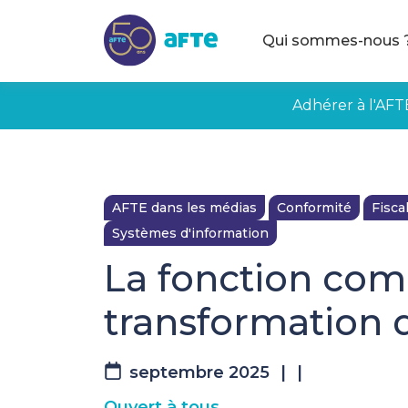
Aller au contenu principal
Qui sommes-nous 
Adhérer à l'AFT
AFTE dans les médias
Conformité
Fiscal
Systèmes d'information
La fonction comp
transformation d
septembre 2025
|
|
Ouvert à tous