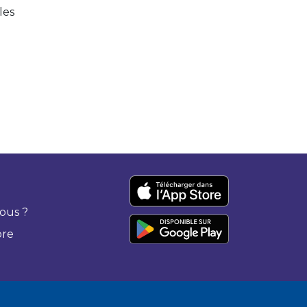
les
ous ?
bre