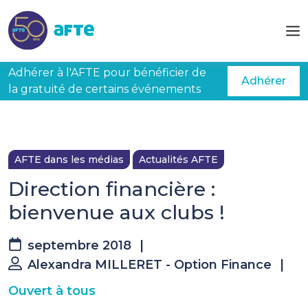
Aller au contenu principal
Adhérer à l'AFTE pour bénéficier de
Adhérer
la gratuité de certains événements
AFTE dans les médias
Actualités AFTE
Direction financière :
bienvenue aux clubs !
septembre 2018
|
Alexandra MILLERET - Option Finance
|
Ouvert à tous