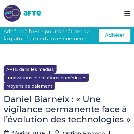
Aller au contenu principal
Adhérer à l'AFTE pour bénéficier de
Adhérer
la gratuité de certains événements
AFTE dans les médias
Innovations et solutions numériques
Moyens de paiement
Daniel Biarneix : « Une
vigilance permanente face à
l’évolution des technologies »
février 2026
|
Option Finance
|