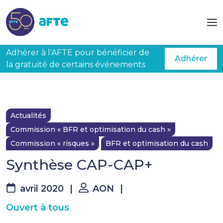
Aller au contenu principal
Adhérer à l'AFTE pour bénéficier de
Adhérer
la gratuité de certains événements
Actualités
Commission « BFR et optimisation du cash »
Commission « risques »
BFR et optimisation du cash
Synthèse CAP-CAP+
avril 2020
|
AON
|
Ouvert à tous