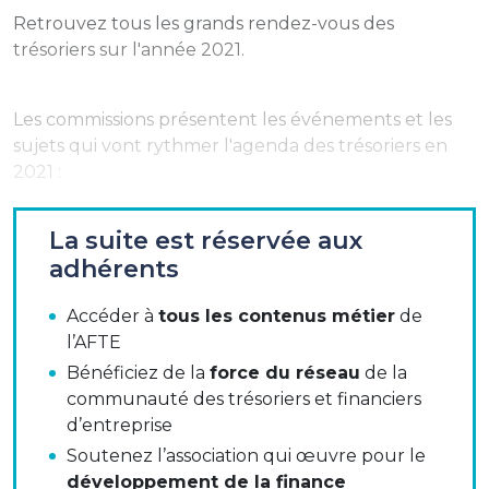
Retrouvez tous les grands rendez-vous des
trésoriers sur l'année 2021.
Les commissions présentent les événements et les
sujets qui vont rythmer l'agenda des trésoriers en
2021 :
les événements politiques importants,
La suite est réservée aux
des règlementations qui entrent en application
adhérents
en 2021
Accéder à
tous les contenus métier
de
l’AFTE
C'est autour de ces dates et événements clés, que
Bénéficiez de la
force du réseau
de la
les commissions de l'AFTE vont organiser leurs
communauté des trésoriers et financiers
travaux : décrypter les nouvelles réglementations
d’entreprise
pour accompagner la communauté des trésoriers
Soutenez l’association qui œuvre pour le
dans leur mise en oeuvre, exercer un rôle
développement de la finance