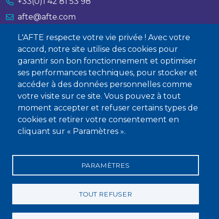
+33(0)1 42 81 53 98
afte@afte.com
L'AFTE respecte votre vie privée ! Avec votre
Nous contacter
accord, notre site utilise des cookies pour
garantir son bon fonctionnement et optimiser
À propos
ses performances techniques, pour stocker et
Qui sommes-nous ?
accéder à des données personnelles comme
votre visite sur ce site. Vous pouvez à tout
Devenir membre
moment accepter et refuser certains types de
cookies et retirer votre consentement en
cliquant sur « Paramètres ».
PARAMÈTRES
Mentions légales
Conditions générales de vente
Statuts
Politique de confidentialité
Charte éthique
TOUT REFUSER