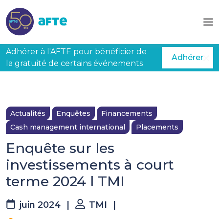
Aller au contenu principal
Adhérer à l'AFTE pour bénéficier de
Adhérer
la gratuité de certains événements
Actualités
Enquêtes
Financements
Cash management international
Placements
Enquête sur les
investissements à court
terme 2024 l TMI
juin 2024
|
TMI
|