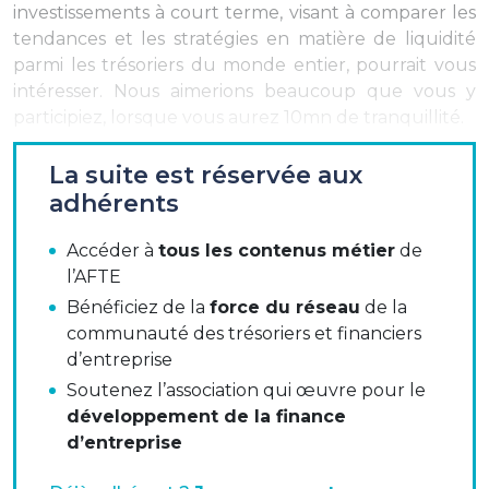
investissements à court terme, visant à comparer les
tendances et les stratégies en matière de liquidité
parmi les trésoriers du monde entier, pourrait vous
intéresser. Nous aimerions beaucoup que vous y
participiez, lorsque vous aurez 10mn de tranquillité.
TMI s'est fixé un objectif de 5 000 euros de don à
La suite est réservée aux
l'
appel de l'Unisef pour l'Ukraine
, pour chaque
adhérents
enfant en danger. Nous savons que nous pouvons
compter sur votre soutien.
Accéder à
tous les contenus métier
de
l’AFTE
Bénéficiez de la
force du réseau
de la
communauté des trésoriers et financiers
d’entreprise
Soutenez l’association qui œuvre pour le
développement de la finance
d’entreprise
Si vous le jugez opportun, n'hésitez pas à faire suivre