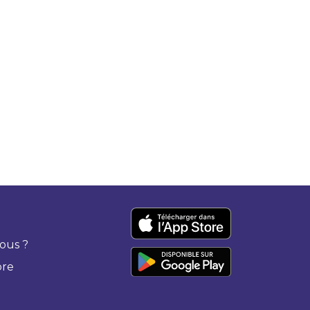
ous ?
bre