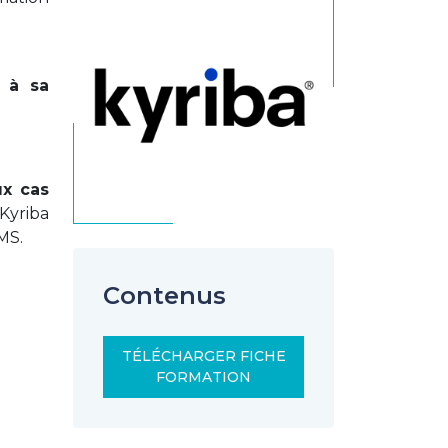
 à sa
x cas
Kyriba
MS.
Contenus
TÉLÉCHARGER FICHE
FORMATION