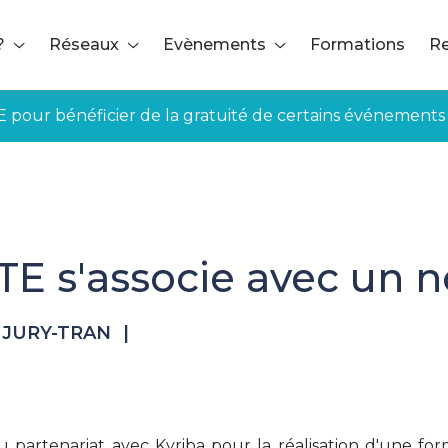
?
Réseaux
Evènements
Formations
Re
E pour bénéficier de la gratuité de certains événements
TE s'associe avec un n
e JURY-TRAN
|
 partenariat avec Kyriba pour la réalisation d'une for