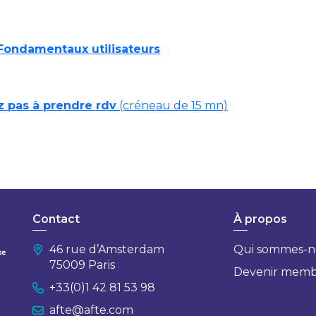
 Fondamentaux utilisateurs
z pas à prendre rdv
(créneau de 15 mn)
Contact
À propos
46 rue d’Amsterdam
Qui sommes-n
75009 Paris
Devenir mem
+33(0)1 42 81 53 98
afte@afte.com