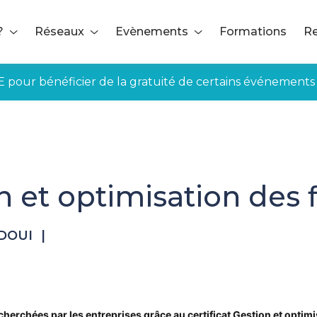
?
Réseaux
Evènements
Formations
Re
E pour bénéficier de la gratuité de certains événements
n et optimisation des f
DOUI
|
herchées par les entreprises grâce au certificat Gestion et optimi