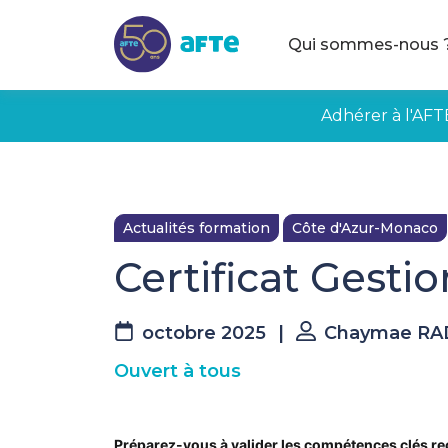
Aller au contenu principal
Qui sommes-nous 
Adhérer à l'AFT
Actualités formation
Côte d'Azur-Monaco
Certificat Gestio
octobre 2025
|
Chaymae RA
Ouvert à tous
Préparez-vous à valider les compétences clés rec