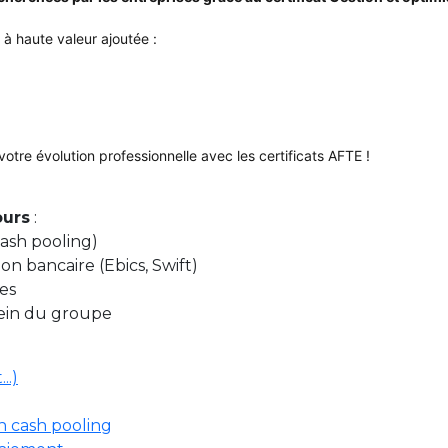
 à haute valeur ajoutée :
otre évolution professionnelle avec les certificats AFTE !
ours
:
cash pooling)
on bancaire (Ebics, Swift)
res
sein du groupe
..)
n cash pooling