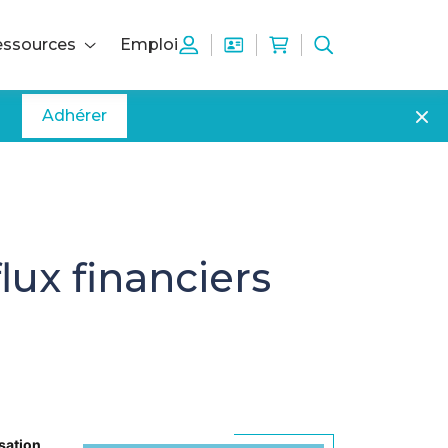
ssources
Emploi
Adhérer
lux financiers
sation