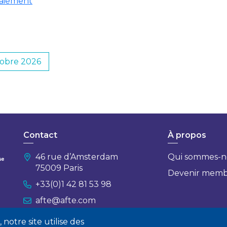
paiement
obre 2026
Contact
À propos
46 rue d’Amsterdam
Qui sommes-n
75009 Paris
Devenir mem
+33(0)1 42 81 53 98
afte@afte.com
notre site utilise des
Nous contacter