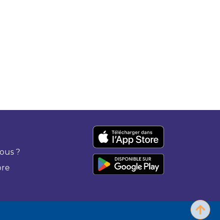
ous ?
bre