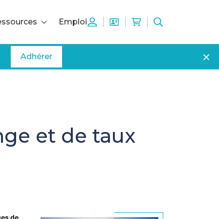
ssources
Emploi
Adhérer
nge et de taux
ues de