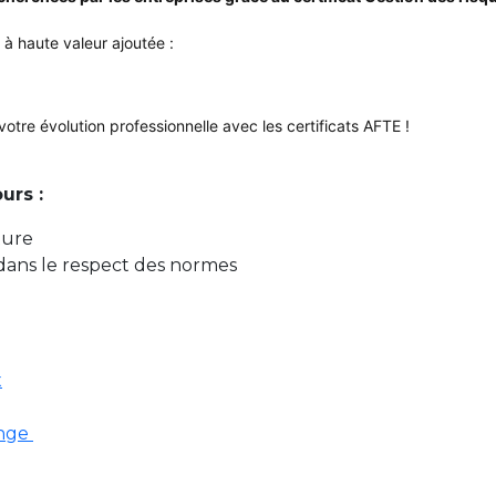
 à haute valeur ajoutée :
otre évolution professionnelle avec les certificats AFTE !
urs :
ture
 dans le respect des normes
x
ange