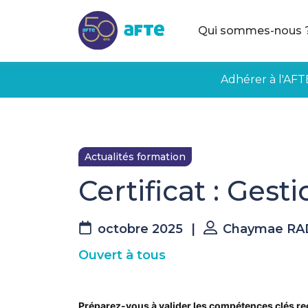
Aller au contenu principal
Qui sommes-nous 
Adhérer à l'AFT
Actualités formation
Certificat : Ges
octobre 2025
|
Chaymae RA
Ouvert à tous
Préparez-vous à valider les compétences clés rec