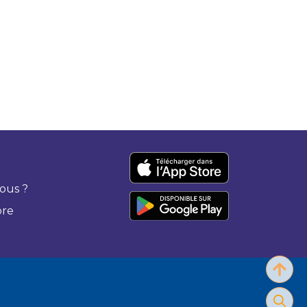
ous ?
bre