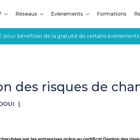
?
Réseaux
Evènements
Formations
Re
E pour bénéficier de la gratuité de certains événements
tion des risques de cha
DOUI
|
herchées par les entreprises grâce au certificat Gestion des risq