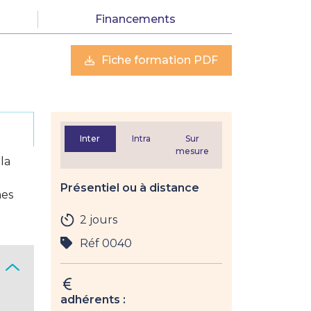
Financements
Fiche formation PDF
Inter
Intra
Sur
mesure
la
Présentiel ou à distance
mes
2 jours
Réf 0040
adhérents :