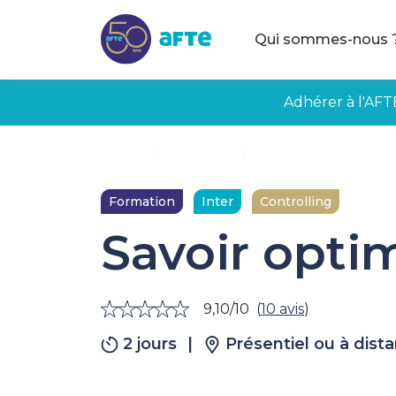
Aller au contenu principal
Qui sommes-nous 
Adhérer à l'AFT
Accueil
Formations
Savoir optimiser un pr
Formation
Inter
Controlling
Savoir opti
9,10/10
(
10 avis
)
2 jours
|
Présentiel ou à dist