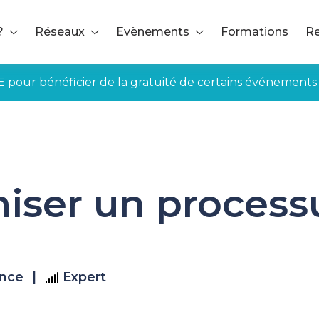
?
Réseaux
Evènements
Formations
Re
E pour bénéficier de la gratuité de certains événements
ocessus de A à Z
miser un process
ance
|
Expert