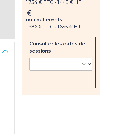
1 734 € TTC
- 1 445 € HT
non adhérents :
1 986 € TTC
- 1 655 € HT
Consulter les dates de
sessions