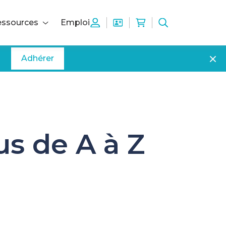
ssources
Emploi
Adhérer
us de A à Z