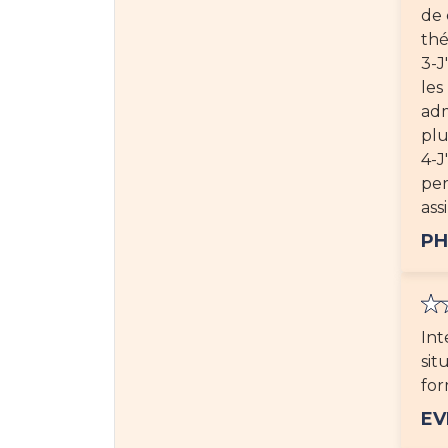
de 
thé
3-J
les
adm
plu
4-J
per
ass
PH
Int
sit
for
EV