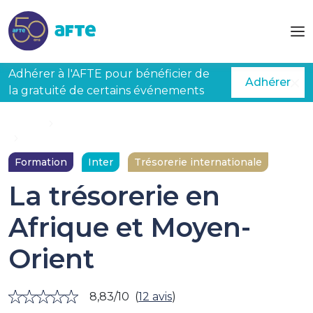
Aller au contenu principal
Adhérer à l'AFTE pour bénéficier de
Adhérer
la gratuité de certains événements
Accueil
Formations
La trésorerie en Afrique et Moyen-Orient
Formation
Inter
Trésorerie internationale
La trésorerie en
Afrique et Moyen-
Orient
8,83/10
(
12 avis
)