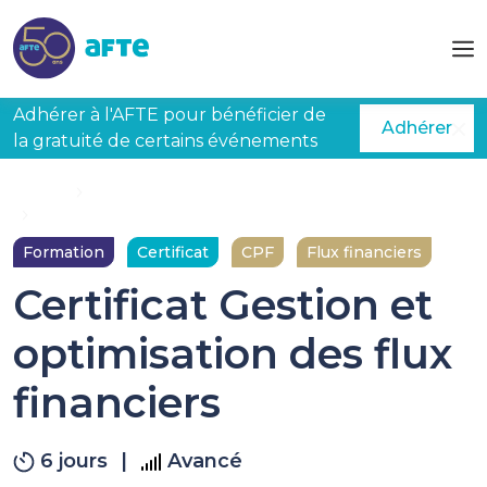
Aller au contenu principal
Adhérer à l'AFTE pour bénéficier de
Adhérer
la gratuité de certains événements
Accueil
Formations
Certificat Gestion et optimisation des flux financiers
Formation
Certificat
CPF
Flux financiers
Certificat Gestion et
optimisation des flux
financiers
6 jours
|
Avancé