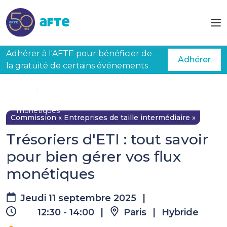
Aller au contenu principal
Adhérer à l'AFTE pour bénéficier de
Adhérer
la gratuité de certains événements
Accueil
Évènements à venir
Trésoriers d'ETI : tout savoir pour bien gérer vos flux
monétiques
Commission « Entreprises de taille intermédiaire »
Trésoriers d'ETI : tout savoir
pour bien gérer vos flux
monétiques
Jeudi 11 septembre 2025
|
12:30 - 14:00
|
Paris
|
Hybride